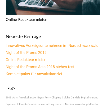
Online-Redakteur mieten
Neueste Beiträge
Innovatives Vorzeigeunternehmen im Nordschwarzwald
Night of the Proms 2019
Online-Redakteur mieten
Night of the Proms Acts 2018 stehen fest
Komplettpaket für Anwaltskanzlei
Tags
2019
Acts
Anwaltskanzlei
Bryan Ferry
Clipping
Culcha Candela
Digitalisierung
Equipment
Fimab
Geschäftsausstattung
Kamera
Medienauswertung
Mikrofon