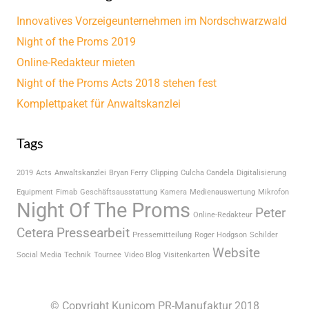
Innovatives Vorzeigeunternehmen im Nordschwarzwald
Night of the Proms 2019
Online-Redakteur mieten
Night of the Proms Acts 2018 stehen fest
Komplettpaket für Anwaltskanzlei
Tags
2019
Acts
Anwaltskanzlei
Bryan Ferry
Clipping
Culcha Candela
Digitalisierung
Equipment
Fimab
Geschäftsausstattung
Kamera
Medienauswertung
Mikrofon
Night Of The Proms
Peter
Online-Redakteur
Cetera
Pressearbeit
Pressemitteilung
Roger Hodgson
Schilder
Website
Social Media
Technik
Tournee
Video Blog
Visitenkarten
© Copyright Kunicom PR-Manufaktur 2018