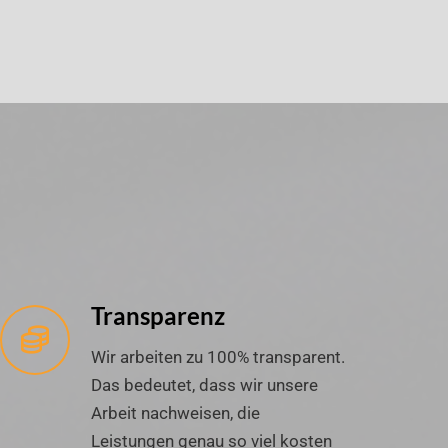
Transparenz
Wir arbeiten zu 100% transparent.
Das bedeutet, dass wir unsere
Arbeit nachweisen, die
Leistungen genau so viel kosten