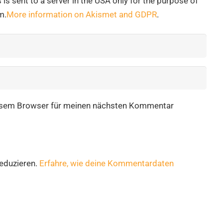
is sent to a server in the USA only for the purpose of
m.
More information on Akismet and GDPR
.
iesem Browser für meinen nächsten Kommentar
eduzieren.
Erfahre, wie deine Kommentardaten