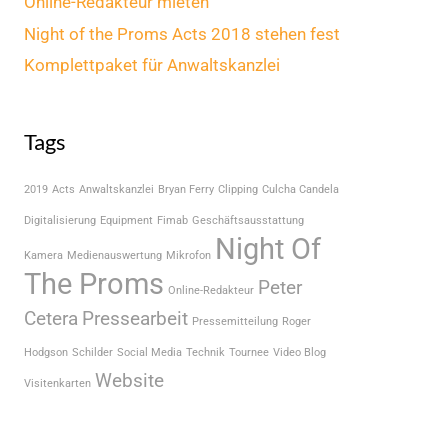
Online-Redakteur mieten
Night of the Proms Acts 2018 stehen fest
Komplettpaket für Anwaltskanzlei
Tags
2019
Acts
Anwaltskanzlei
Bryan Ferry
Clipping
Culcha Candela
Digitalisierung
Equipment
Fimab
Geschäftsausstattung
Night Of
Kamera
Medienauswertung
Mikrofon
The Proms
Peter
Online-Redakteur
Cetera
Pressearbeit
Pressemitteilung
Roger
Hodgson
Schilder
Social Media
Technik
Tournee
Video Blog
Website
Visitenkarten